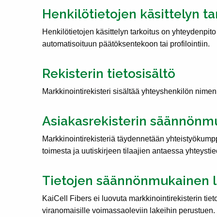
Henkilötietojen käsittelyn ta
Henkilötietojen käsittelyn tarkoitus on yhteydenpit
automatisoituun päätöksentekoon tai profilointiin.
Rekisterin tietosisältö
Markkinointirekisteri sisältää yhteyshenkilön nimen
Asiakasrekisterin säännönmu
Markkinointirekisteriä täydennetään yhteistyökump
toimesta ja uutiskirjeen tilaajien antaessa yhteystie
Tietojen säännönmukainen 
KaiCell Fibers ei luovuta markkinointirekisterin tiet
viranomaisille voimassaoleviin lakeihin perustuen.