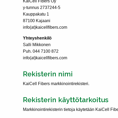
KaiCell Fibers Oy
y-tunnus 2737244-5
Kauppakatu 1
87100 Kajaani
info(at)kaicellfibers.com
Yhteyshenkilö
Salli Mikkonen
Puh. 044 7100 872
info(at)kaicellfibers.com
Rekisterin nimi
KaiCell Fibers markkinointirekisteri.
Rekisterin käyttötarkoitus
Markkinointirekisterin tietoja käytetään KaiCell Fibe