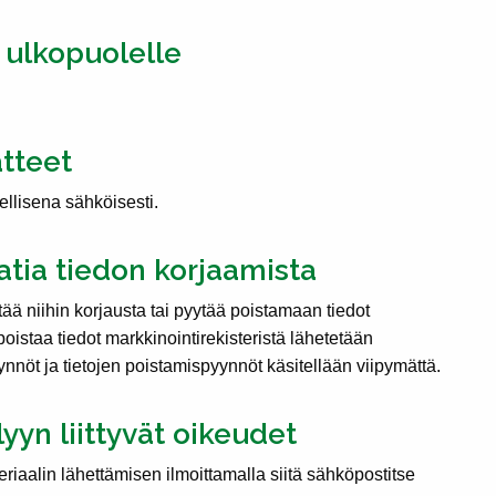
n ulkopuolelle
atteet
ellisena sähköisesti.
atia tiedon korjaamista
tää niihin korjausta tai pyytää poistamaan tiedot
poistaa tiedot markkinointirekisteristä lähetetään
ynnöt ja tietojen poistamispyynnöt käsitellään viipymättä.
yyn liittyvät oikeudet
eriaalin lähettämisen ilmoittamalla siitä sähköpostitse