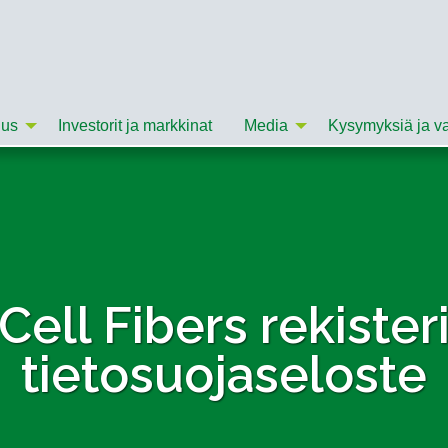
uus
Investorit ja markkinat
Media
Kysymyksiä ja v
Cell Fibers rekisteri
tietosuojaseloste