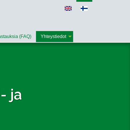
astauksia (FAQ)
Yhteystiedot
- ja