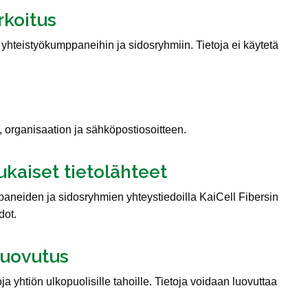
rkoitus
o yhteistyökumppaneihin ja sidosryhmiin. Tietoja ei käytetä
, organisaation ja sähköpostiosoitteen.
kaiset tietolähteet
paneiden ja sidosryhmien yhteystiedoilla KaiCell Fibersin
dot.
luovutus
oja yhtiön ulkopuolisille tahoille. Tietoja voidaan luovuttaa