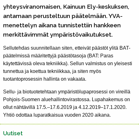
yhteysviranomaisen, Kainuun Ely-keskuksen,
antamaan perusteltuun päätelmään. YVA-
menettelyn aikana tunnistettiin hankkeen
merkittävimmät ympäristövaikutukset.
Sellutehdas suunnitellaan siten, etteivät päästöt ylitä BAT-
päätelmissä määritettyjä päästötasoja (BAT: Paras
käytettävissä oleva tekniikka). Sellun valmistus on yleisesti
tunnettua ja koettua tekniikkaa, ja siten myös
tuotantoprosessin hallinta on vakaata.
Sellu- ja biotuotetehtaan ympäristölupaprosessi on vireillä
Pohjois-Suomen aluehallintovirastossa. Lupahakemus on
ollut nähtävillä 17.5.–17.6.2019 ja 4.12.2019–17.1.2020.
Yhtiö odottaa luparatkaisua vuoden 2020 aikana.
Uutiset