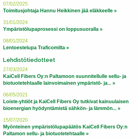
07/02/2025
Toimitusjohtaja Hannu Heikkinen jää eläkkeelle »
31/01/2024
Ympäristölupaprosessi on loppusuoralla »
08/01/2024
Lentoestelupa Traficomilta »
Lehdistötiedotteet
27/03/2024
KaiCell Fibers Oy:n Paltamoon suunnitellulle sellu- ja
biotuotetehtaalle lainvoimainen ympäristö- ja... »
06/05/2021
Loiste-yhtiöt ja KaiCell Fibers Oy tutkivat kainuulaisen
bioenergian hyödyntämistä sähkön- ja lämmön... »
15/07/2020
Myönteinen ympäristölupapäätös KaiCell Fibers Oy:n
Paltamon sellu- ja biotuotetehtaalle »