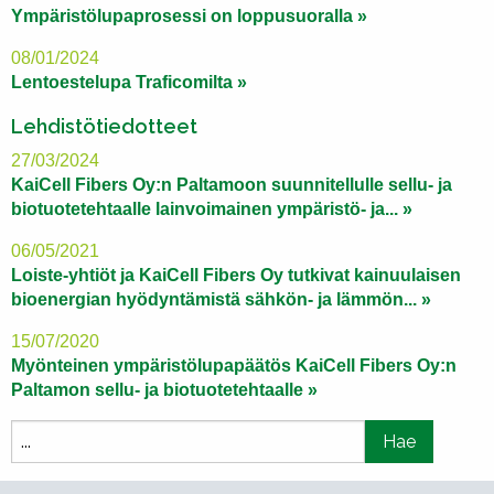
Ympäristölupaprosessi on loppusuoralla »
08/01/2024
Lentoestelupa Traficomilta »
Lehdistötiedotteet
27/03/2024
KaiCell Fibers Oy:n Paltamoon suunnitellulle sellu- ja
biotuotetehtaalle lainvoimainen ympäristö- ja... »
06/05/2021
Loiste-yhtiöt ja KaiCell Fibers Oy tutkivat kainuulaisen
bioenergian hyödyntämistä sähkön- ja lämmön... »
15/07/2020
Myönteinen ympäristölupapäätös KaiCell Fibers Oy:n
Paltamon sellu- ja biotuotetehtaalle »