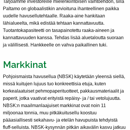
Tarjoamme investoreille mielenkiintoisen vaihtoehdon, sillä
Paltamo on globaalistikin arvioituna ihanteellinen paikka
uudelle havusellutehtaalle. Raaka-aine hankitaan
lähialueelta, mikä edistää tehtaan kannattavuutta.
Tuotantokapasiteetti on tasapainotettu raaka-aineen ja
kannattavuuden kanssa. Tehdas lisää aluetaloutta suoraan
ja välillisesti. Hankkeelle on vahva paikallinen tuki.
Markkinat
Pohjoismaista havusellua (NBSK) käytetään yleensä siellä,
missä kuitujen lujuus tuo konkreettisia etuja, kuten
korkealaatuiset pehmopaperituotteet, pakkausmateriaalit ja
paperit, jotka vaativat erityistä repäisy- ja / tai vetolujuutta.
NBSK:n maailmanlaajuiset markkinat ovat noin 11
miljoonaa tonnia, muu pitkäkuitusellu koostuu
pääasiallisesti sekahavu- ja etelän havupuista tehdyistä
fluff-selluista. NBSK-kysynnän pitkän aikavälin kasvu jatkuu